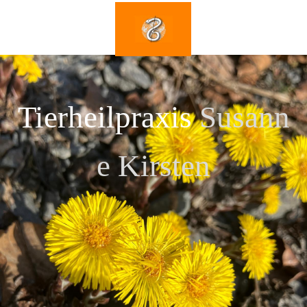
Tierheilpraxis
Susann
e Kirsten