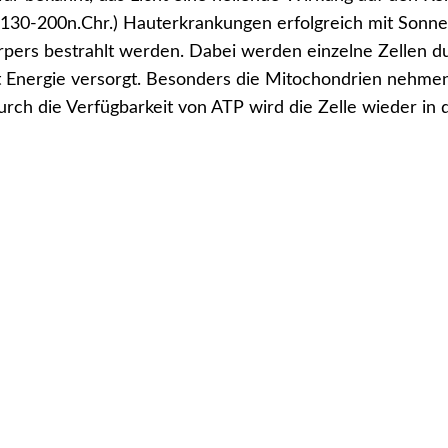
130-200n.Chr.) Hauterkrankungen erfolgreich mit Sonnen
pers bestrahlt werden. Dabei werden einzelne Zellen d
t Energie versorgt. Besonders die Mitochondrien nehmen
ch die Verfügbarkeit von ATP wird die Zelle wieder in d
 in der Praxis ?
etischen Prozesse können zur Regulierung von Krankheit
:
emmend
ördernd