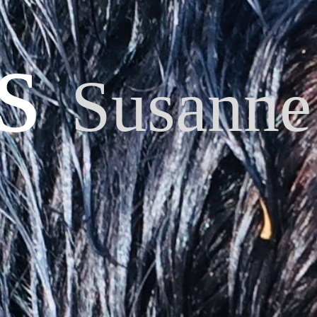
is
Susanne