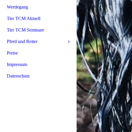
Werdegang
Tier TCM Aktuell
Tier TCM Seminare
Pferd und Reiter
Preise
Impressum
Datenschutz