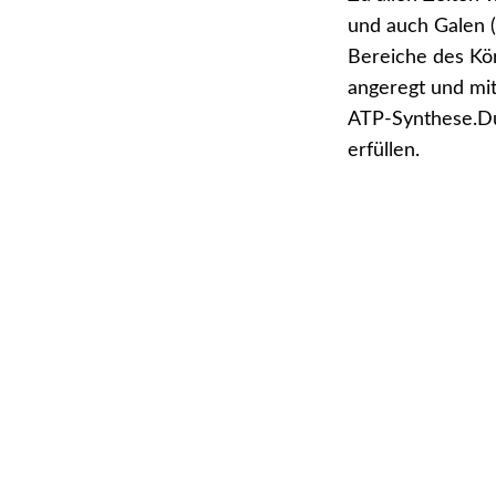
und auch Galen (
Bereiche des Kör
angeregt und mi
ATP-Synthese.Dur
erfüllen.
Was bedeutet das
Diese zellenerg
Wirkungsweisen
entzündungsh
antiödematös
durchblutungsf